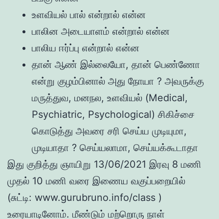
உளவியல் பால் என்றால் என்ன
பாலின அடையாளம் என்றால் என்ன
பாலிய ஈர்ப்பு என்றால் என்ன
தான் ஆண் இல்லையோ, தான் பெண்ணோ
என்று குழம்பினால் அது நோயா ? அவருக்கு
மருத்துவ, மனநல, உளவியல் (Medical,
Psychiatric, Psychological) சிகிச்சை
கொடுத்து அவரை சரி செய்ய முடியுமா,
முடியாதா ? செய்யலாமா, செய்யக்கூடாதா
இது குறித்து ஞாயிறு 13/06/2021 இரவு 8 மணி
முதல் 10 மணி வரை இணைய வகுப்பறையில்
(சுட்டி: www.gurubruno.info/class )
உரையாடினோம். மீண்டும் மற்றொரு நாள்