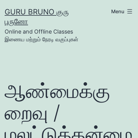
Skip
GURU BRUNO குரு
Menu
to
புருனோ
content
Online and Offline Classes
இணைய மற்றும் நேரடி வகுப்புகள்
ஆண்மைக்கு
றைவு /
மலட்டுத்தன்மை