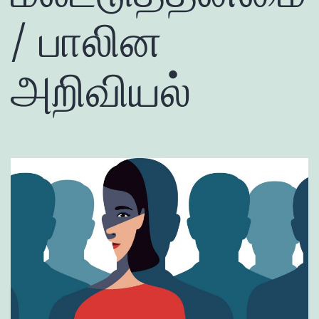
/ பாலின
அறிவியல்