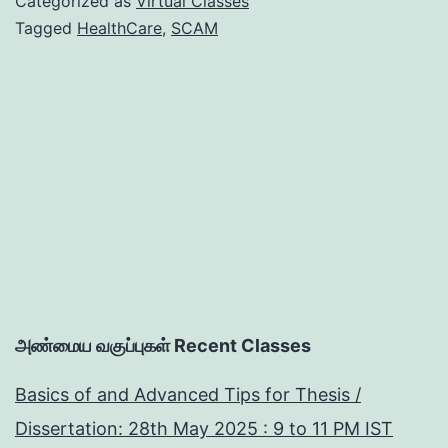
Categorized as
Virtual Classes
சாதக
Tagged
HealthCare
,
SCAM
பாத
அண்மைய வகுப்புகள் Recent Classes
Basics of and Advanced Tips for Thesis /
Dissertation: 28th May 2025 : 9 to 11 PM IST