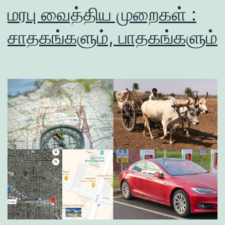
மரபு வைத்திய முறைகள் :
சாதகங்களும், பாதகங்களும்